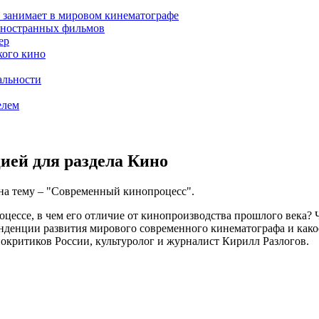
о занимает в мировом кинематографе
 иностранных фильмов
ер
кого кино
альности
елем
ией для раздела Кино
 на тему – "Современный кинопроцесс".
роцессе, в чем его отличие от кинопроизводства прошлого века
нденции развития мирового современного кинематографа и какое
окритиков России, культуролог и журналист Кирилл Разлогов.