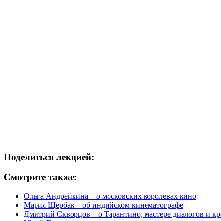
Поделиться лекцией:
Смотрите также:
Ольга Андрейкина – о московских королевах кино
Мария Щербак – об индийском кинематографе
Дмитрий Скворцов – о Тарантино, мастере диалогов и к