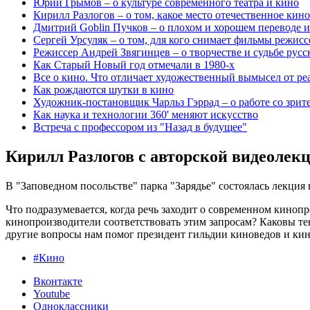
Юрий Грымов – о культуре современного театра и кино
Кирилл Разлогов – о том, какое место отечественное кин
Дмитрий Goblin Пучков – о плохом и хорошем переводе
Сергей Урсуляк – о том, для кого снимает фильмы режисс
Режиссер Андрей Звягинцев – о творчестве и судьбе русс
Как Старый Новый год отмечали в 1980-х
Все о кино. Что отличает художественный вымысел от ре
Как рождаются шутки в кино
Художник-постановщик Чарльз Гэррад – о работе со зрит
Как наука и технологии 360' меняют искусство
Встреча с профессором из "Назад в будущее"
Кирилл Разлогов с авторской видеолекц
В "Заповедном посольстве" парка "Зарядье" состоялась лекция
Что подразумевается, когда речь заходит о современном киноп
кинопроизводители соответствовать этим запросам? Каковы те
другие вопросы нам помог президент гильдии киноведов и кин
#Кино
Вконтакте
Youtube
Одноклассники